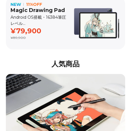
NEW
11%OFF
Magic Drawing Pad
Android OS搭載・16384筆圧
レベル
¥79,900
発売日：2025.8
¥89,900
人気商品