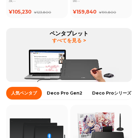
最先端の「X3 Pro」ペン付
4K高解像度・高性能モデル
¥105,230
¥159,840
¥123,800
¥199,800
属
ペンタブレット
すべてを見る >
人気ペンタブ
Deco Pro Gen2
Deco Proシリーズ