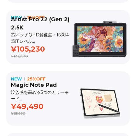
NEW
15%OFF
Artist Pro 22 (Gen 2)
2.5K
22インチQHD解像度・16384
筆圧レベル
¥105,230
発売日：2025.1
¥123,800
NEW
25%OFF
Magic Note Pad
没入感を高める3つのカラーモ
ード
¥49,490
発売日：2025.3
¥65,990