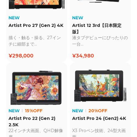
NEW
NEW
Artist Pro 27 (Gen 2) 4K
Artist 12 3rd【日本限定
版】
描く・触る・操る、27イン
液タブデビューにぴったりの
チに細部まで
一台
4K・応答速度5ms・X-
新技術X4スマートチップ搭
¥298,000
¥34,980
Touch搭載
載
NEW
15%OFF
NEW
20%OFF
Artist Pro 22 (Gen 2)
Artist Pro 24 (Gen2) 4K
2.5K
22インチ大画面、QHD解像
X3 Proペン技術、24型大画
度
面