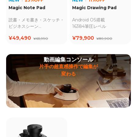
NEW
25%OFF
NEW
11%OFF
Magic Note Pad
Magic Drawing Pad
読書・メモ書き・スケッチ・
Android OS搭載
ビジネスシーン
16384筆圧レベル
X3 Pro Pencil 2付属・
¥49,490
¥79,900
¥65,990
¥89,900
16384筆圧レベル
動画編集コンソール
片手の超直感操作で編集が
変わる