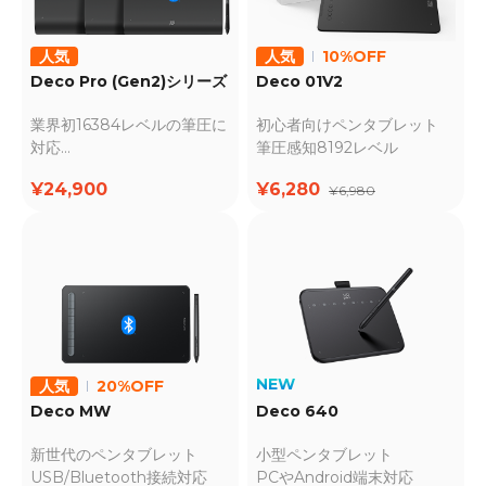
人気
人気
10%OFF
Deco Pro (Gen2)シリーズ
Deco 01V2
業界初16384レベルの筆圧に
初心者向けペンタブレット
対応
筆圧感知8192レベル
紙よりも優れた書き心地
¥24,900
¥6,280
¥6,980
NEW
人気
20%OFF
Deco MW
Deco 640
新世代のペンタブレット
小型ペンタブレット
USB/Bluetooth接続対応
PCやAndroid端末対応