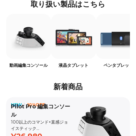
取り扱い製品はこちら
動画編集コンソール
液晶タブレット
ペンタブレット
新着商品
NEW
10%OFF
Pilot Pro 編集コンソー
ル
100以上のコマンド×直感ジョ
イスティック
発売日：2026.5