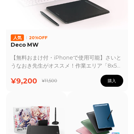
人気
20%OFF
Deco MW
【無料おまけ付・iPhoneで使用可能】さいと
うなおき先生がオススメ！作業エリア「8x5イ
ンチ」。「X3」スマートチップ搭載したペン
¥9,200
¥11,500
購入
を採用。ペンの検知能力が10倍にアップ。思
いのままに描ける新世代のペンタブレット。
Deco MWはiOS/iPad OS版ibis Paint/ibis
Paint X対応機種です。在庫あり、通常1-2日
で国内倉庫から出荷予定です。