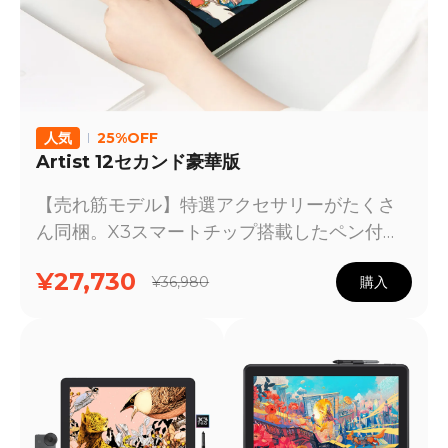
人気
25%OFF
Artist 12セカンド豪華版
【売れ筋モデル】特選アクセサリーがたくさ
ん同梱。X3スマートチップ搭載したペン付、
フルラミネート加工、保護フィルム着装あ
¥27,730
¥36,980
購入
り。色域Adobe RGB 94%、一部のAndroid
デバイスでも使用可能。初心者に最適。在庫
あり、通常1-2日で国内倉庫から出荷予定で
す。