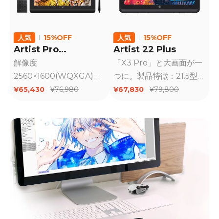
人気
15%OFF
人気
15%OFF
Artist Pro
Artist 22 Plus
16（Gen2）
解像度
「X3 Pro」と大画面が一
2560×1600(WQXGA)、
つに。製品特徴：21.5型
アスペクト比16:10、効率
大画面モデル。筆圧
¥65,430
¥67,830
¥76,980
¥79,800
的な作業空間を提供。進
16384レベル対応、ペン
化したスマートチップ
の追従性が抜群、荷重の
「X3 Pro」を搭載し、最
範囲がが広がった。フル
大16,384段階の筆圧感知
ラミネーション加工によ
（世界初）を実現。
って視差が少ない、アン
チグレア保護フィルム着
装済み。99% sRGBの広
色域カバー率。USB-
Type C - C 接続に対応。