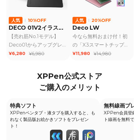
人気
10%OFF
人気
20%OFF
DECO 01V2イラスト
Deco LW
パッケージ
【売れ筋No.1モデル】
今なら無料おまけ付！初
Deco01からアップグレー
の「X3スマートチップ」
ドした機種、初心者向け
搭載したペンタブが登
¥6,280
¥11,980
¥6,980
¥14,980
ペンタブレット。傾き検
場！ON荷重がわずか3g
知、筆圧8192、パソコン
まで減少・ペンの検知能
XPPen公式ストア
またはAndroidと接続で
力が10倍にアップ・フェ
ご購入のメリット
使用可能。国内在庫あ
ザータッチで線が途切れ
り、通常1～２日で出荷す
ずに描けます。好評販売
る予定です。
中！在庫あり、通常1-2日
特典ソフト
無料線画プレ
で国内倉庫から出荷予定
XPPenペンタブ・液タブを購入すると、も
XPPen会員登
れなく製品版お絵かきソフトをプレゼン
ト線画を無料でダ
です。
ト！