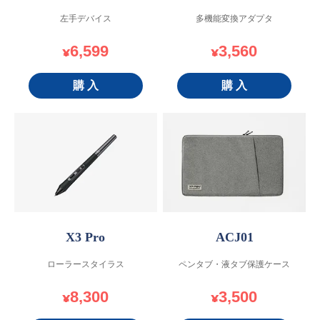
左手デバイス
多機能変換アダプタ
6,599
3,560
¥
¥
購 入
購 入
X3 Pro
ACJ01
ローラースタイラス
ペンタブ・液タブ保護ケース
8,300
3,500
¥
¥