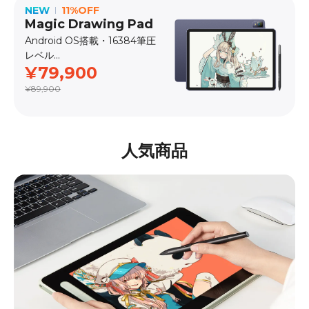
NEW
11%OFF
Magic Drawing Pad
Android OS搭載・16384筆圧
レベル
¥79,900
発売日：2025.8
¥89,900
人気商品