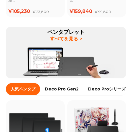
最先端の「X3 Pro」ペン付
4K高解像度・高性能モデル
¥105,230
¥159,840
¥123,800
¥199,800
属
ペンタブレット
すべてを見る >
人気ペンタブ
Deco Pro Gen2
Deco Proシリーズ