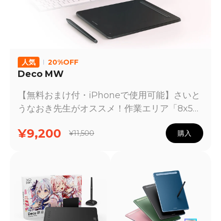
人気
20%OFF
Deco MW
【無料おまけ付・iPhoneで使用可能】さいと
うなおき先生がオススメ！作業エリア「8x5イ
ンチ」。「X3」スマートチップ搭載したペン
¥9,200
¥11,500
購入
を採用。ペンの検知能力が10倍にアップ。思
いのままに描ける新世代のペンタブレット。
Deco MWはiOS/iPad OS版ibis Paint/ibis
Paint X対応機種です。在庫あり、通常1-2日
で国内倉庫から出荷予定です。