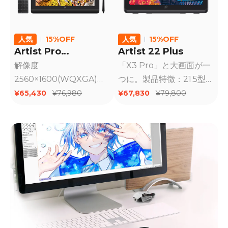
人気
15%OFF
人気
15%OFF
Artist Pro
Artist 22 Plus
16（Gen2）
解像度
「X3 Pro」と大画面が一
2560×1600(WQXGA)、
つに。製品特徴：21.5型
アスペクト比16:10、効率
大画面モデル。筆圧
¥65,430
¥67,830
¥76,980
¥79,800
的な作業空間を提供。進
16384レベル対応、ペン
化したスマートチップ
の追従性が抜群、荷重の
「X3 Pro」を搭載し、最
範囲がが広がった。フル
大16,384段階の筆圧感知
ラミネーション加工によ
（世界初）を実現。
って視差が少ない、アン
チグレア保護フィルム着
装済み。99% sRGBの広
色域カバー率。USB-
Type C - C 接続に対応。