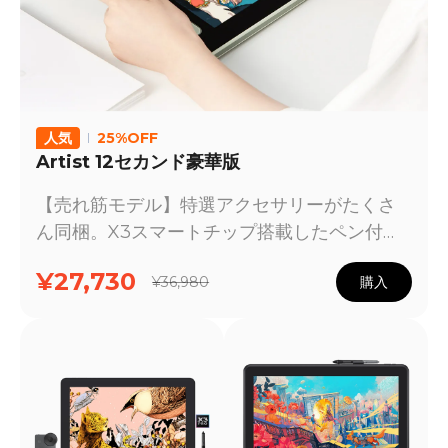
人気
25%OFF
Artist 12セカンド豪華版
【売れ筋モデル】特選アクセサリーがたくさ
ん同梱。X3スマートチップ搭載したペン付、
フルラミネート加工、保護フィルム着装あ
¥27,730
¥36,980
購入
り。色域Adobe RGB 94%、一部のAndroid
デバイスでも使用可能。初心者に最適。在庫
あり、通常1-2日で国内倉庫から出荷予定で
す。