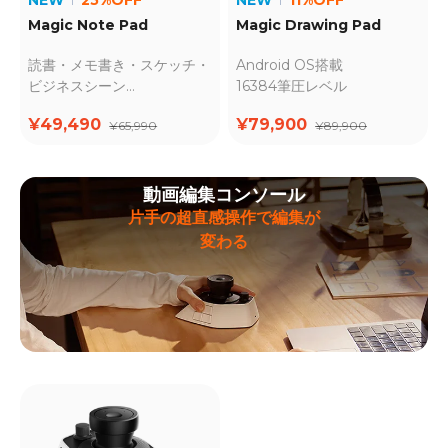
NEW
25%OFF
NEW
11%OFF
Magic Note Pad
Magic Drawing Pad
読書・メモ書き・スケッチ・
Android OS搭載
ビジネスシーン
16384筆圧レベル
X3 Pro Pencil 2付属・
¥49,490
¥79,900
¥65,990
¥89,900
16384筆圧レベル
動画編集コンソール
片手の超直感操作で編集が
変わる