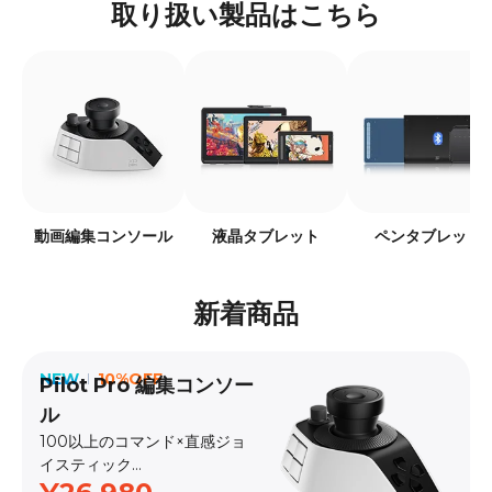
取り扱い製品はこちら
動画編集コンソール
液晶タブレット
ペンタブレット
新着商品
NEW
10%OFF
Pilot Pro 編集コンソー
ル
100以上のコマンド×直感ジョ
イスティック
発売日：2026.5