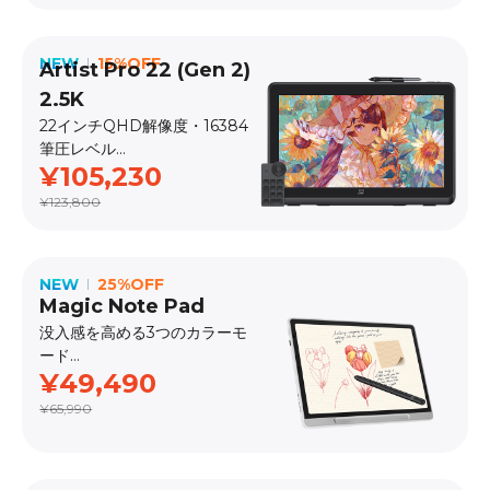
NEW
15%OFF
Artist Pro 22 (Gen 2)
2.5K
22インチQHD解像度・16384
筆圧レベル
¥105,230
発売日：2025.1
¥123,800
NEW
25%OFF
Magic Note Pad
没入感を高める3つのカラーモ
ード
¥49,490
発売日：2025.3
¥65,990