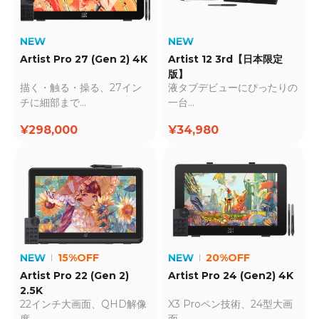
NEW
NEW
Artist Pro 27 (Gen 2) 4K
Artist 12 3rd【日本限定
版】
描く・触る・操る、27イン
液タブデビューにぴったりの
チに細部まで
一台
4K・応答速度5ms・X-
新技術X4スマートチップ搭
¥298,000
¥34,980
Touch搭載
載
NEW
15%OFF
NEW
20%OFF
Artist Pro 22 (Gen 2)
Artist Pro 24 (Gen2) 4K
2.5K
22インチ大画面、QHD解像
X3 Proペン技術、24型大画
度
面