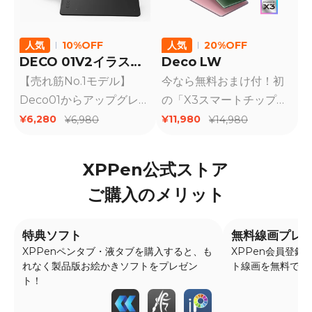
人気
10%OFF
人気
20%OFF
DECO 01V2イラスト
Deco LW
パッケージ
【売れ筋No.1モデル】
今なら無料おまけ付！初
Deco01からアップグレー
の「X3スマートチップ」
ドした機種、初心者向け
搭載したペンタブが登
¥6,280
¥11,980
¥6,980
¥14,980
ペンタブレット。傾き検
場！ON荷重がわずか3g
知、筆圧8192、パソコン
まで減少・ペンの検知能
XPPen公式ストア
またはAndroidと接続で
力が10倍にアップ・フェ
ご購入のメリット
使用可能。国内在庫あ
ザータッチで線が途切れ
り、通常1～２日で出荷す
ずに描けます。好評販売
る予定です。
中！在庫あり、通常1-2日
特典ソフト
無料線画プレ
で国内倉庫から出荷予定
XPPenペンタブ・液タブを購入すると、も
XPPen会員登
れなく製品版お絵かきソフトをプレゼン
ト線画を無料でダ
です。
ト！