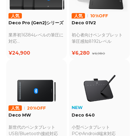
人気
人気
10%OFF
Deco Pro (Gen2)シリーズ
Deco 01V2
業界初16384レベルの筆圧に
初心者向けペンタブレット
対応
筆圧感知8192レベル
紙よりも優れた書き心地
¥24,900
¥6,280
¥6,980
NEW
人気
20%OFF
Deco MW
Deco 640
新世代のペンタブレット
小型ペンタブレット
USB/Bluetooth接続対応
PCやAndroid端末対応