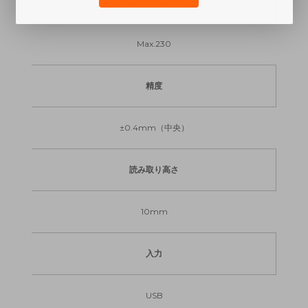
レポートレート
Max.230
精度
±0.4mm（中央）
読み取り高さ
10mm
入力
USB