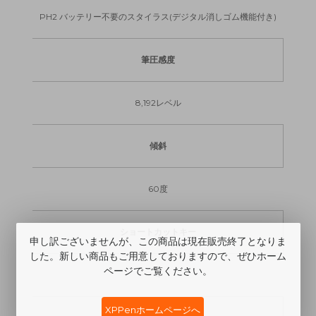
PH2 バッテリー不要のスタイラス(デジタル消しゴム機能付き)
筆圧感度
8,192レベル
傾斜
60度
ショートカットキー
申し訳ございませんが、この商品は現在販売終了となりま
した。新しい商品もご用意しておりますので、ぜひホーム
ページでご覧ください。
4
XPPenホームページへ