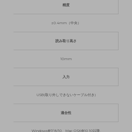
精度
±0.4mm（中央）
読み取り高さ
10mm
入力
USB(取り外しできないケーブル付き)
適合性
Windows®7/ 8/10、Mac OSX®10.10以降.