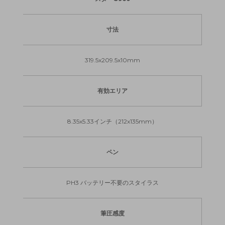
寸法
319.5x209.5x10mm
有効エリア
8.35x5.33インチ（212x135mm）
ペン
PH3 バッテリー不要のスタイラス
筆圧感度