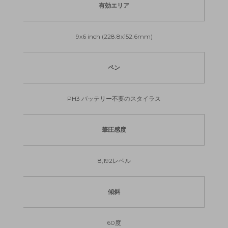
有効エリア
9x6 inch (228.8x152.6mm)
ペン
PH3 バッテリー不要のスタイラス
筆圧感度
8,192レベル
傾斜
60度