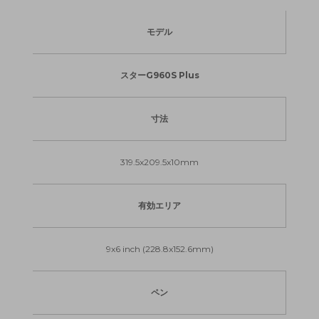
モデル
スターG960S Plus
寸法
319.5x209.5x10mm
有効エリア
9x6 inch (228.8x152.6mm)
ペン