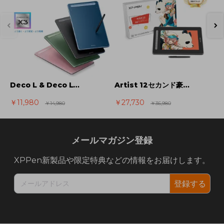
Deco L & Deco LW 新世代のペンタブレット Bluetoothワイヤレス接続対応
Artist 12セカンド豪華版 液晶ペンタブレット 日本限定版 カラー展開あり 保証期間18ヶ月【公式ストア限定】
￥11,980
￥27,730
￥
￥14,980
￥36,980
メールマガジン登録
XPPen新製品や限定特典などの情報をお届けします。
登録する