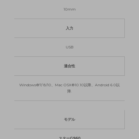
10mm
入力
USB
適合性
Windows®7/ 8/10、Mac OSX®10.10以降、Android 6.0以
降.
モデル
スターG960