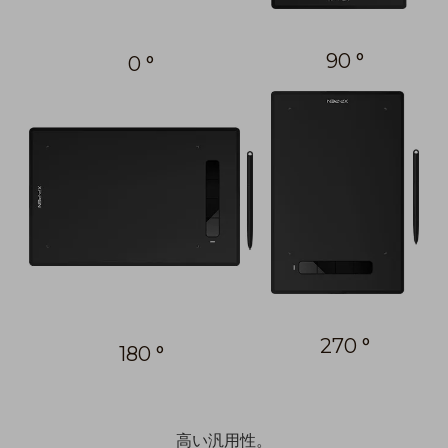
90 °
0 °
270 °
180 °
高い汎用性。