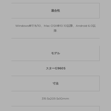
適合性
Windows®7/ 8/10、Mac OSX®10.10以降、Android 6.0以
降.
モデル
スターG960S
寸法
319.5x209.5x10mm