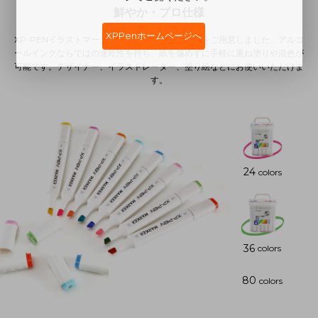
鮮やか・プロ仕様
XPPenホームページへ
XP-PENイラストマーカーは多彩なラインナップをご用意しました。アルコ
ールインクならではの速乾性を持ち、紙を傷めずに手軽に重ね塗りや混色が
可能です。デザイナー、イラストレーター、塗り絵などにお使いいただけま
す。
24
colors
36
colors