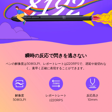
瞬時の反応で閃きを逃さない
ペンの解像度は5080LPI、レポートレートは220RPSで、遅延や途切れな
く、素早く正確に表現することができます。
解像度
レポートレート
反応高さ
5080LPI
10mm
≥220RPS