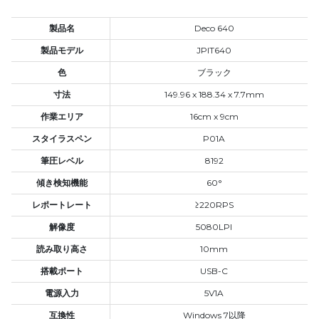
製品名
Deco 640
製品モデル
JPIT640
色
ブラック
寸法
149.96 x 188.34 x 7.7mm
作業エリア
16cm x 9cm
スタイラスペン
P01A
筆圧レベル
8192
傾き検知機能
60°
レポートレート
≥220RPS
解像度
5080LPI
読み取り高さ
10mm
搭載ポート
USB-C
電源入力
5V1A
互換性
Windows 7以降