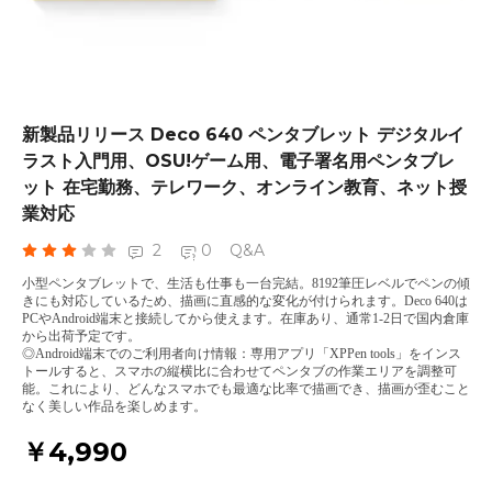
新製品リリース Deco 640 ペンタブレット デジタルイ
ラスト入門用、OSU!ゲーム用、電子署名用ペンタブレ
ット 在宅勤務、テレワーク、オンライン教育、ネット授
業対応
2
0
Q&A
小型ペンタブレットで、生活も仕事も一台完結。8192筆圧レベルでペンの傾
きにも対応しているため、描画に直感的な変化が付けられます。Deco 640は
PCやAndroid端末と接続してから使えます。在庫あり、通常1-2日で国内倉庫
から出荷予定です。
◎Android端末でのご利用者向け情報：専用アプリ「XPPen tools」をインス
トールすると、スマホの縦横比に合わせてペンタブの作業エリアを調整可
能。これにより、どんなスマホでも最適な比率で描画でき、描画が歪むこと
なく美しい作品を楽しめます。
￥4,990