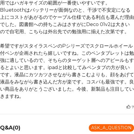
用ではハガキサイズの範囲が一番使いやすいです。
Bluetoothはバッテリーが面倒なのと、干渉で不安定になる
上にコストがあがるのでケーブル仕様である利点も選んだ理由
でした。図書館への持ちこみはさすがにDeco 01v2は大きい
ので自宅用、こちらは外出先での勉強用に揃えた次第です。
希望ですがスタイラスペンのPシリーズでスクロールホイール
付ペンが企画されたら嬉しいですね。このペンタブレットは勉
強に適しているので、そちらのターゲット層へのアピールもす
るとよいと思います。ipadと比較してみペンタブの方が良い
です。液晶にカツカツさせながら書きこむよりも、顔をあげて
液晶をみながら書き込んだ方が楽です。コスパも最強です。良
い商品をありがとうございました。今後、新製品も注目してい
きますね。
7
Q&A(0)
ASK_A_QUESTION