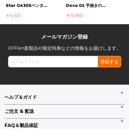
Star G430Sペンタブレット イラスト入門、osu!ゲーム、電子署名、メモ用、オンライン教育、在宅勤務対応
Deco 02 手描きのアナログ感とデジタルの両方の良さを活かしたペンタブレット 公式ストア限定保証期間18ケ月
￥4,100
￥10,950
￥
メールマガジン登録
XPPen新製品や限定特典などの情報をお届けします。
登録する
ヘルプ＆ガイド
ご注文 & 配送
FAQ＆製品保証