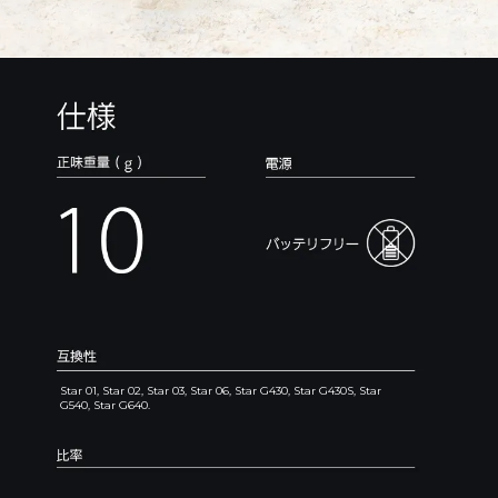
Star 01, Star 02, Star 03, Star 06, Star G430, Star G430S, Star
G540, Star G640.